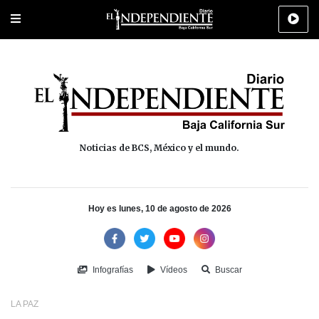
Portada
La Paz
Los Cabos
Policiaca
Deportes
Cultura
Na
Noticias de BCS, México y el mundo.
Hoy es lunes, 10 de agosto de 2026
Infografías
Vídeos
Buscar
LA PAZ