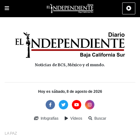
Portada
La Paz
Los Cabos
Policiaca
Deportes
Cultura
Na
Noticias de BCS, México y el mundo.
Hoy es sábado, 8 de agosto de 2026
Infografías
Vídeos
Buscar
LA PAZ