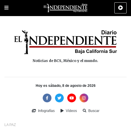
Portada
La Paz
Los Cabos
Policiaca
Deportes
Cultura
Na
Noticias de BCS, México y el mundo.
Hoy es sábado, 8 de agosto de 2026
Infografías
Vídeos
Buscar
LA PAZ