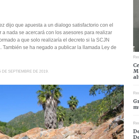
 dijo que apuesta a un dialogo satisfactorio con el
ar a nada se acercará con los asesores para realizar
ormado a que solo realizaría el decreto si la SCJN
cal. También se ha negado a publicar la llamada Ley de
Re
Ce
Mé
5 DE SEPTIEMBRE DE 2019.
al
Re
Gr
mu
Re
De
De