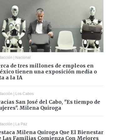
dacción
|
Nacional
rca de tres millones de empleos en
xico tienen una exposición media o
ta a la IA
dacción
|
Los Cabos
acias San José del Cabo, "Es tiempo de
jeres". Milena Quiroga
dacción
|
La Paz
staca Milena Quiroga Que El Bienestar
 Las Familias Comienza Con Mejores