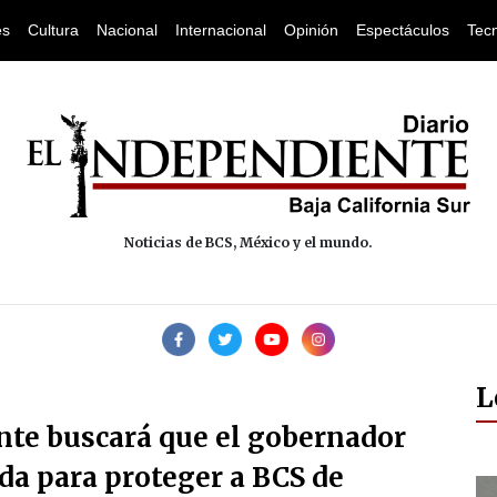
es
Cultura
Nacional
Internacional
Opinión
Espectáculos
Tec
Noticias de BCS, México y el mundo.
L
te buscará que el gobernador
da para proteger a BCS de