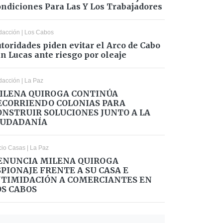
ndiciones Para Las Y Los Trabajadores
dacción
|
Los Cabos
toridades piden evitar el Arco de Cabo
n Lucas ante riesgo por oleaje
dacción
|
La Paz
ILENA QUIROGA CONTINÚA
ECORRIENDO COLONIAS PARA
ONSTRUIR SOLUCIONES JUNTO A LA
IUDADANÍA
cio Casas
|
La Paz
ENUNCIA MILENA QUIROGA
SPIONAJE FRENTE A SU CASA E
NTIMIDACIÓN A COMERCIANTES EN
OS CABOS