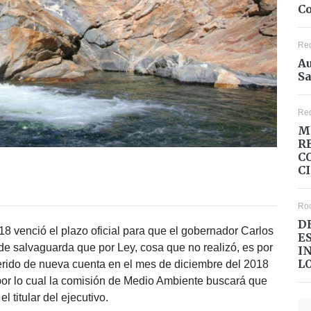
Co
Re
Au
Sa
Re
M
R
C
C
Ro
D
8 venció el plazo oficial para que el gobernador Carlos
E
e salvaguarda que por Ley, cosa que no realizó, es por
I
L
erido de nueva cuenta en el mes de diciembre del 2018
por lo cual la comisión de Medio Ambiente buscará que
l titular del ejecutivo.