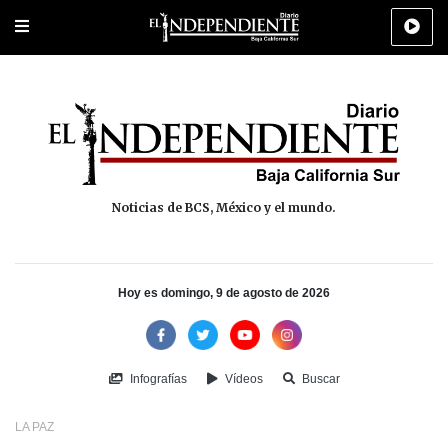
Portada
La Paz
Los Cabos
Policiaca
Deportes
Cultura
Na
Noticias de BCS, México y el mundo.
Hoy es domingo, 9 de agosto de 2026
Infografías
Vídeos
Buscar
LA PAZ