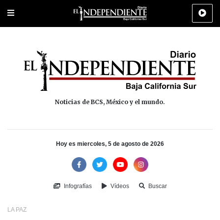
Portada
La Paz
Los Cabos
Policiaca
Deportes
Cultura
Na
Noticias de BCS, México y el mundo.
Hoy es miercoles, 5 de agosto de 2026
Infografías
Vídeos
Buscar
LA PAZ