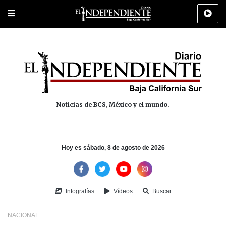
Portada
La Paz
Los Cabos
Policiaca
Deportes
Cultura
Na
Noticias de BCS, México y el mundo.
Hoy es sábado, 8 de agosto de 2026
Infografías
Vídeos
Buscar
NACIONAL