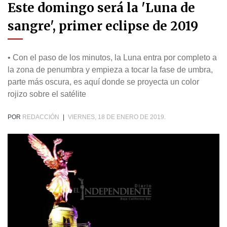
Este domingo será la 'Luna de
sangre', primer eclipse de 2019
• Con el paso de los minutos, la Luna entra por completo a
la zona de penumbra y empieza a tocar la fase de umbra,
parte más oscura, es aquí donde se proyecta un color
rojizo sobre el satélite
POR
REDACCIÓN
|
VIERNES, 18 DE ENERO DE 2019.