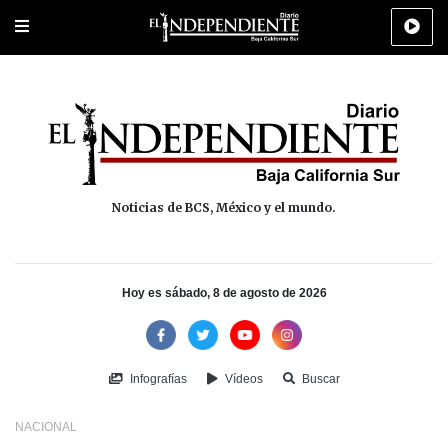
Portada
La Paz
Los Cabos
Policiaca
Deportes
Cultura
Na
Noticias de BCS, México y el mundo.
Hoy es sábado, 8 de agosto de 2026
Infografías
Vídeos
Buscar
NACIONAL