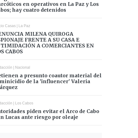
rcóticos en operativos en La Paz y Los
bos; hay cuatro detenidos
cio Casas
|
La Paz
ENUNCIA MILENA QUIROGA
SPIONAJE FRENTE A SU CASA E
NTIMIDACIÓN A COMERCIANTES EN
OS CABOS
dacción
|
Nacional
tienen a presunto coautor material del
minicidio de la 'influencer' Valeria
árquez
dacción
|
Los Cabos
toridades piden evitar el Arco de Cabo
n Lucas ante riesgo por oleaje