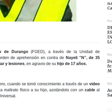
na
Ca
Ro
D
E
I
L
ado de Durango
(FGED), a través de la Unidad de
Re
orden de aprehensión en contra de
Nayeli “N”, de 35
De
iar y lesiones
, en agravio de su
hijo de 17 años.
fe
M
ero, cuando se tomó conocimiento a través de un
video
Re
Au
 maltrato físico a su hijo, azotándolo con un
cable
al
Sa
Universal.