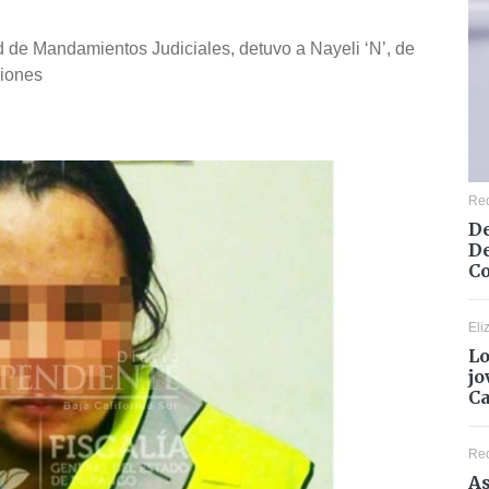
d de Mandamientos Judiciales, detuvo a Nayeli ‘N’, de
siones
Re
De
De
Co
Eli
Lo
jo
C
Re
As