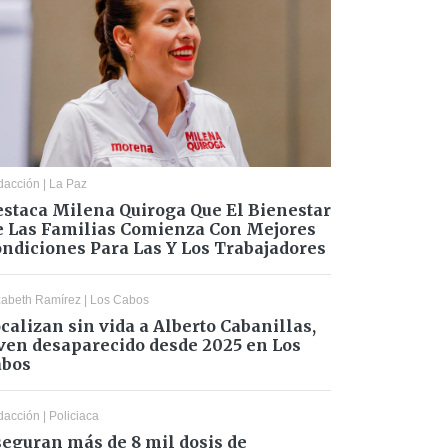
dacción
|
La Paz
staca Milena Quiroga Que El Bienestar
 Las Familias Comienza Con Mejores
ndiciones Para Las Y Los Trabajadores
zabeth Ramírez
|
Los Cabos
calizan sin vida a Alberto Cabanillas,
ven desaparecido desde 2025 en Los
abos
dacción
|
Policiaca
eguran más de 8 mil dosis de