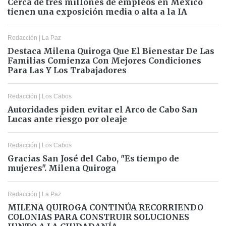
Cerca de tres millones de empleos en México
tienen una exposición media o alta a la IA
Redacción
|
La Paz
Destaca Milena Quiroga Que El Bienestar De Las
Familias Comienza Con Mejores Condiciones
Para Las Y Los Trabajadores
Redacción
|
Los Cabos
Autoridades piden evitar el Arco de Cabo San
Lucas ante riesgo por oleaje
Redacción
|
Los Cabos
Gracias San José del Cabo, "Es tiempo de
mujeres". Milena Quiroga
Redacción
|
La Paz
MILENA QUIROGA CONTINÚA RECORRIENDO
COLONIAS PARA CONSTRUIR SOLUCIONES