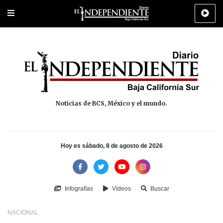
Portada
La Paz
Los Cabos
Policiaca
Deportes
Cultura
Na
Noticias de BCS, México y el mundo.
Hoy es sábado, 8 de agosto de 2026
Infografías
Vídeos
Buscar
NACIONAL