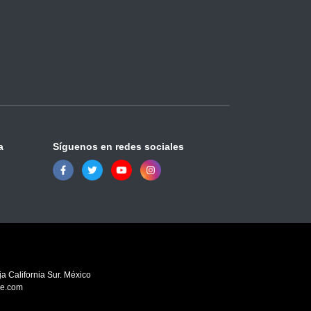
a
Síguenos en redes sociales
a California Sur. México
ve.com