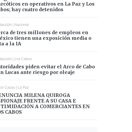
rcóticos en operativos en La Paz y Los
bos; hay cuatro detenidos
dacción
|
Nacional
rca de tres millones de empleos en
xico tienen una exposición media o
ta a la IA
dacción
|
Los Cabos
toridades piden evitar el Arco de Cabo
n Lucas ante riesgo por oleaje
cio Casas
|
La Paz
ENUNCIA MILENA QUIROGA
SPIONAJE FRENTE A SU CASA E
NTIMIDACIÓN A COMERCIANTES EN
OS CABOS