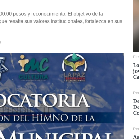
0.00 pesos y reconocimiento. El objetivo de la
ue resalte sus valores institucionales, fortalezca en sus
8.
Eli
Lo
jo
C
Re
De
De
Co
Re
As