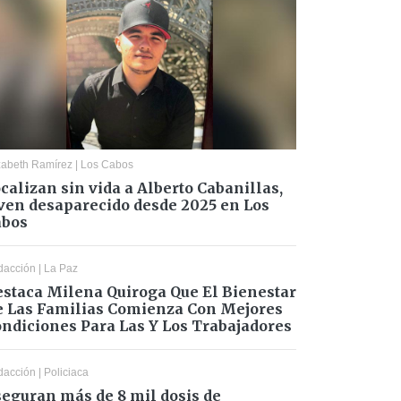
zabeth Ramírez
|
Los Cabos
calizan sin vida a Alberto Cabanillas,
ven desaparecido desde 2025 en Los
abos
dacción
|
La Paz
staca Milena Quiroga Que El Bienestar
 Las Familias Comienza Con Mejores
ndiciones Para Las Y Los Trabajadores
dacción
|
Policiaca
eguran más de 8 mil dosis de