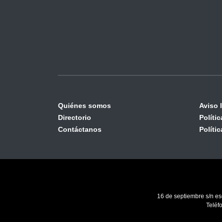
Quiénes somos
Aviso 
Directorio
Políti
Contáctanos
Políti
16 de septiembre s/n es
Teléf