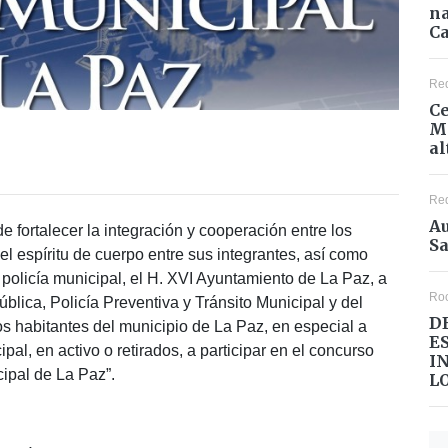
na
Ca
Re
Ce
Mé
al
Re
Au
de fortalecer la integración y cooperación entre los
Sa
el espíritu de cuerpo entre sus integrantes, así como
su policía municipal, el H. XVI Ayuntamiento de La Paz, a
Ro
blica, Policía Preventiva y Tránsito Municipal y del
D
 los habitantes del municipio de La Paz, en especial a
E
al, en activo o retirados, a participar en el concurso
I
cipal de La Paz”.
L