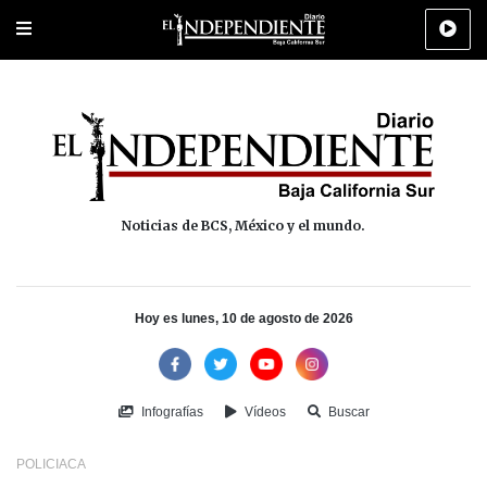
Portada
La Paz
Los Cabos
Policiaca
Deportes
Cultura
Na
Noticias de BCS, México y el mundo.
Hoy es lunes, 10 de agosto de 2026
Infografías
Vídeos
Buscar
POLICIACA