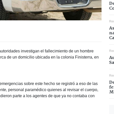
De
Co
Re
As
na
Ca
autoridades investigan el fallecimiento de un hombre
Re
Au
rca de un domicilio ubicada en la colonia Finisterra, en
Sa
Re
De
e emergencias sobre este hecho se registró a eso de las
fe
nte, personal paramédico quienes al revisar el cuerpo,
M
 dieron parte a los agentes de que ya no contaba con