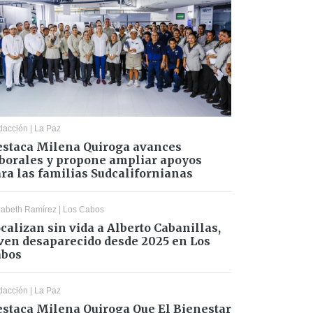
dacción
|
La Paz
staca Milena Quiroga avances
borales y propone ampliar apoyos
ra las familias Sudcalifornianas
zabeth Ramírez
|
Los Cabos
calizan sin vida a Alberto Cabanillas,
ven desaparecido desde 2025 en Los
abos
dacción
|
La Paz
staca Milena Quiroga Que El Bienestar