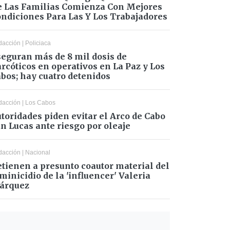
 Las Familias Comienza Con Mejores
ndiciones Para Las Y Los Trabajadores
dacción
|
Policiaca
eguran más de 8 mil dosis de
rcóticos en operativos en La Paz y Los
bos; hay cuatro detenidos
dacción
|
Los Cabos
toridades piden evitar el Arco de Cabo
n Lucas ante riesgo por oleaje
dacción
|
Nacional
tienen a presunto coautor material del
minicidio de la 'influencer' Valeria
árquez