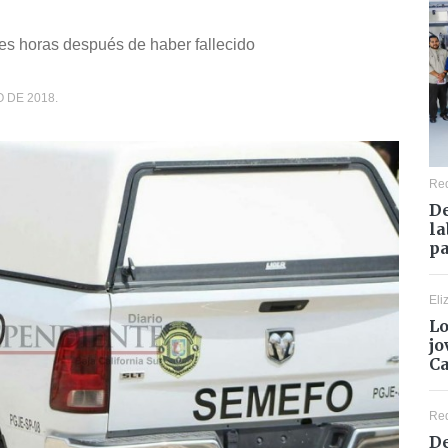
es horas después de haber fallecido
O DE 2018.
Re
De
la
pa
Eli
Lo
jo
C
Re
De