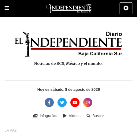
Portada
La Paz
Los Cabos
Policiaca
Deportes
Cultura
Na
Noticias de BCS, México y el mundo.
Hoy es sábado, 8 de agosto de 2026
Infografías
Vídeos
Buscar
LA PAZ