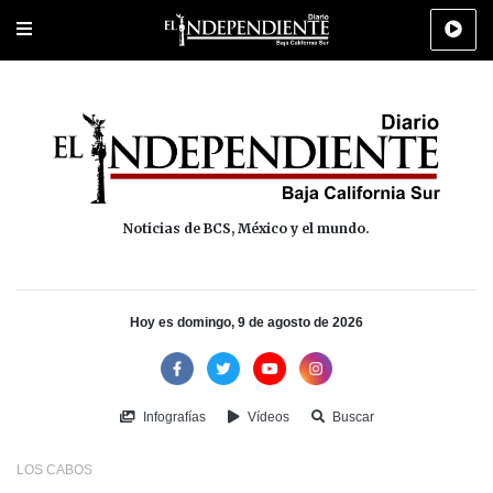
Portada
La Paz
Los Cabos
Policiaca
Deportes
Cultura
Na
Noticias de BCS, México y el mundo.
Hoy es domingo, 9 de agosto de 2026
Infografías
Vídeos
Buscar
LOS CABOS