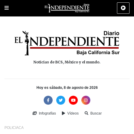
Portada
La Paz
Los Cabos
Policiaca
Deportes
Cultura
Na
Noticias de BCS, México y el mundo.
Hoy es sábado, 8 de agosto de 2026
Infografías
Vídeos
Buscar
POLICIACA