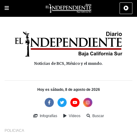
Portada
La Paz
Los Cabos
Policiaca
Deportes
Cultura
Na
Noticias de BCS, México y el mundo.
Hoy es sábado, 8 de agosto de 2026
Infografías
Vídeos
Buscar
POLICIACA