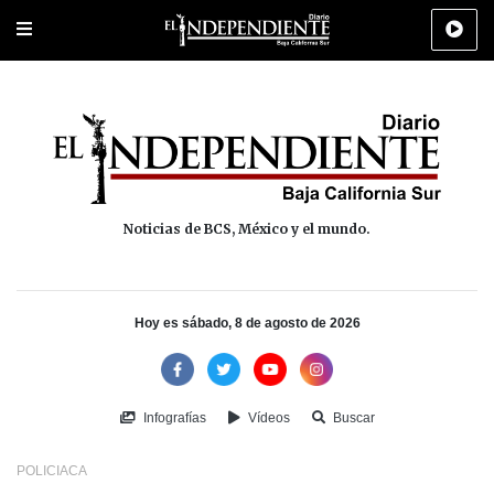
Portada
La Paz
Los Cabos
Policiaca
Deportes
Cultura
Na
Noticias de BCS, México y el mundo.
Hoy es sábado, 8 de agosto de 2026
Infografías
Vídeos
Buscar
POLICIACA