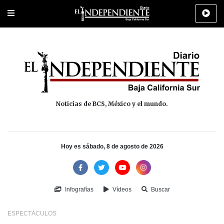
Portada
La Paz
Los Cabos
Policiaca
Deportes
Cultura
Na
Noticias de BCS, México y el mundo.
Hoy es sábado, 8 de agosto de 2026
Infografías
Vídeos
Buscar
ESPECTÁCULOS