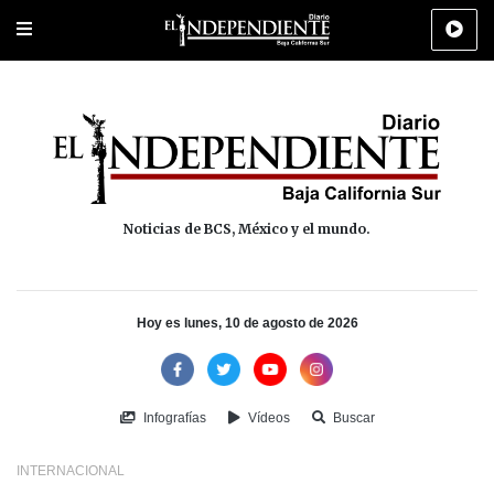
Portada
La Paz
Los Cabos
Policiaca
Deportes
Cultura
Na
Noticias de BCS, México y el mundo.
Hoy es lunes, 10 de agosto de 2026
Infografías
Vídeos
Buscar
INTERNACIONAL