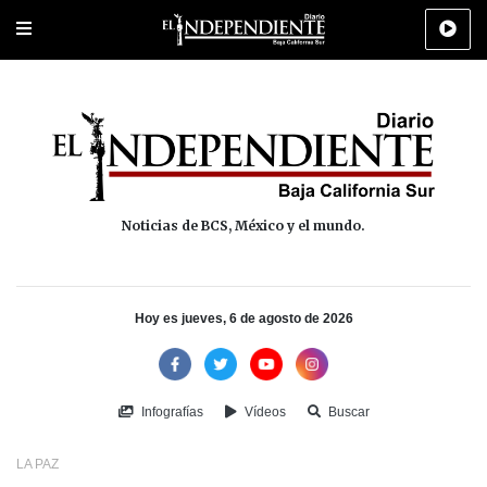
Portada
La Paz
Los Cabos
Policiaca
Deportes
Cultura
Na
Noticias de BCS, México y el mundo.
Hoy es jueves, 6 de agosto de 2026
Infografías
Vídeos
Buscar
LA PAZ