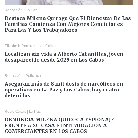
Redacción
|
La Paz
Destaca Milena Quiroga Que El Bienestar De Las
Familias Comienza Con Mejores Condiciones
Para Las Y Los Trabajadores
Elizabeth Ramírez
|
Los Cabos
Localizan sin vida a Alberto Cabanillas, joven
desaparecido desde 2025 en Los Cabos
Redacción
|
Policiaca
Aseguran más de 8 mil dosis de narcóticos en
operativos en La Paz y Los Cabos; hay cuatro
detenidos
Rocio Casas
|
La Paz
DENUNCIA MILENA QUIROGA ESPIONAJE
FRENTE A SU CASA E INTIMIDACIÓN A
COMERCIANTES EN LOS CABOS