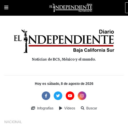
Portada
La Paz
Los Cabos
Policiaca
Deportes
Cultura
Na
Noticias de BCS, México y el mundo.
Hoy es sábado, 8 de agosto de 2026
Infografías
Vídeos
Buscar
NACIONAL