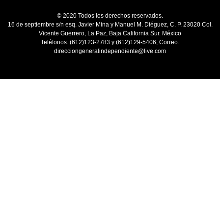
© 2020 Todos los derechos reservados.
16 de septiembre s/n esq. Javier Mina y Manuel M. Diéguez, C. P. 23020 Col.
Vicente Guerrero, La Paz, Baja California Sur. México
Teléfonos: (612)123-2783 y (612)129-5406, Correo:
direcciongeneralindependiente@live.com