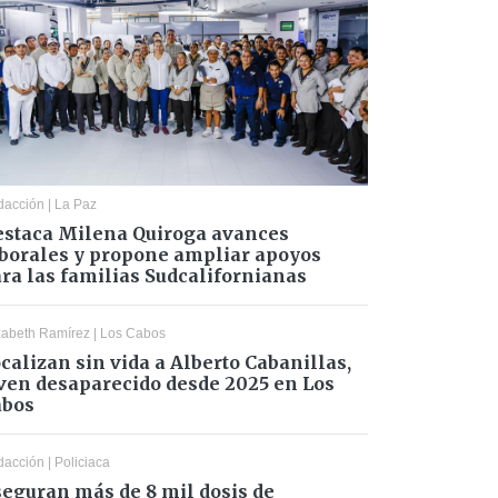
dacción
|
La Paz
staca Milena Quiroga avances
borales y propone ampliar apoyos
ra las familias Sudcalifornianas
zabeth Ramírez
|
Los Cabos
calizan sin vida a Alberto Cabanillas,
ven desaparecido desde 2025 en Los
abos
dacción
|
Policiaca
eguran más de 8 mil dosis de