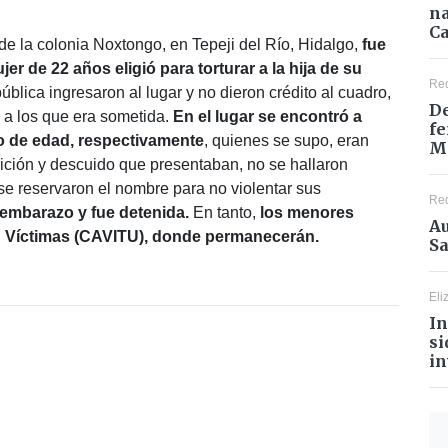
na
Ca
 de la colonia Noxtongo, en Tepeji del Río, Hidalgo,
fue
ujer de 22 años eligió para torturar a la hija de su
Re
lica ingresaron al lugar y no dieron crédito al cuadro,
De
s a los que era sometida.
En el lugar se encontró a
fe
ño de edad, respectivamente
, quienes se supo, eran
M
rición y descuido que presentaban, no se hallaron
 se reservaron el nombre para no violentar sus
Re
 embarazo y fue detenida.
En tanto,
los menores
Au
n Víctimas (CAVITU), donde permanecerán.
Sa
Eli
In
si
in