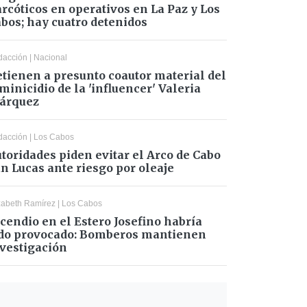
rcóticos en operativos en La Paz y Los
bos; hay cuatro detenidos
dacción
|
Nacional
tienen a presunto coautor material del
minicidio de la 'influencer' Valeria
árquez
dacción
|
Los Cabos
toridades piden evitar el Arco de Cabo
n Lucas ante riesgo por oleaje
zabeth Ramírez
|
Los Cabos
cendio en el Estero Josefino habría
do provocado: Bomberos mantienen
vestigación