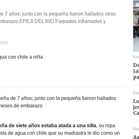
e 7 años; junto con la pequeña fueron hallados otros
 embarazo EPEJI DEL RÍO Parpados inflamados y
2016.
Re
De
la
pa
Eli
ueña de 7 años; junto con la pequeña fueron hallados
Lo
7 meses de embarazo
jo
C
ña de siete años estaba atada a una silla
, su ropa
Re
sta de agua con chile que su madrastra le dio como un
As