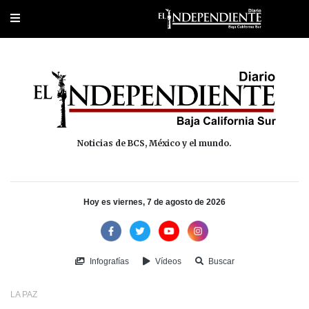
Portada
La Paz
Los Cabos
Policiaca
Deportes
Cultura
Na
Noticias de BCS, México y el mundo.
Hoy es viernes, 7 de agosto de 2026
Infografías
Vídeos
Buscar
LA PAZ