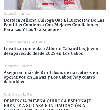
Redacción
|
La Paz
Destaca Milena Quiroga Que El Bienestar De Las
Familias Comienza Con Mejores Condiciones
Para Las Y Los Trabajadores
Elizabeth Ramírez
|
Los Cabos
Localizan sin vida a Alberto Cabanillas, joven
desaparecido desde 2025 en Los Cabos
Redacción
|
Policiaca
Aseguran más de 8 mil dosis de narcóticos en
operativos en La Paz y Los Cabos; hay cuatro
detenidos
Rocio Casas
|
La Paz
DENUNCIA MILENA QUIROGA ESPIONAJE
FRENTE A SU CASA E INTIMIDACIÓN A