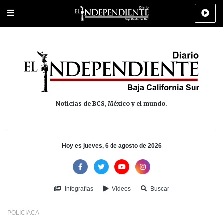
Portada
La Paz
Los Cabos
Policiaca
Deportes
Cultura
Na
Noticias de BCS, México y el mundo.
Hoy es jueves, 6 de agosto de 2026
Infografías
Vídeos
Buscar
POLICIACA