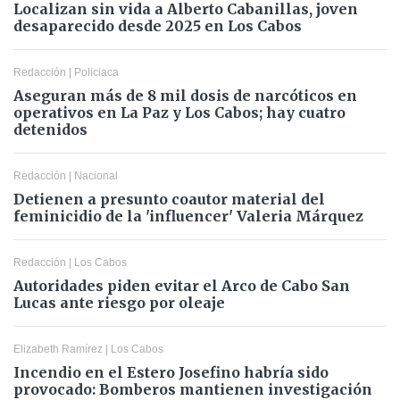
Localizan sin vida a Alberto Cabanillas, joven
desaparecido desde 2025 en Los Cabos
Redacción
|
Policiaca
Aseguran más de 8 mil dosis de narcóticos en
operativos en La Paz y Los Cabos; hay cuatro
detenidos
Redacción
|
Nacional
Detienen a presunto coautor material del
feminicidio de la 'influencer' Valeria Márquez
Redacción
|
Los Cabos
Autoridades piden evitar el Arco de Cabo San
Lucas ante riesgo por oleaje
Elizabeth Ramírez
|
Los Cabos
Incendio en el Estero Josefino habría sido
provocado: Bomberos mantienen investigación