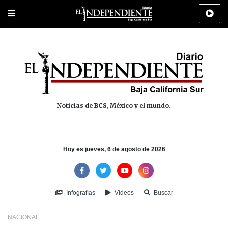
Portada
La Paz
Los Cabos
Policiaca
Deportes
Cultura
Na
Noticias de BCS, México y el mundo.
Hoy es jueves, 6 de agosto de 2026
Infografías
Vídeos
Buscar
NACIONAL