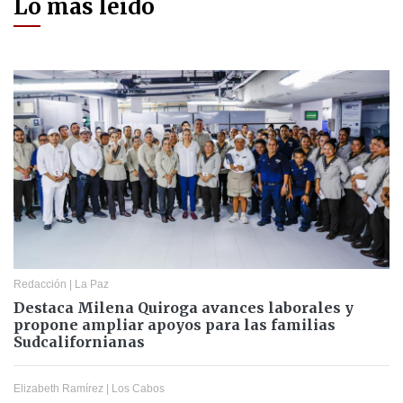
Lo más leído
Redacción
|
La Paz
Destaca Milena Quiroga avances laborales y
propone ampliar apoyos para las familias
Sudcalifornianas
Elizabeth Ramírez
|
Los Cabos