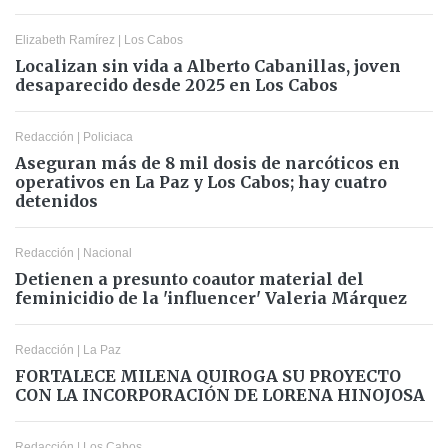
Elizabeth Ramírez
|
Los Cabos
Localizan sin vida a Alberto Cabanillas, joven
desaparecido desde 2025 en Los Cabos
Redacción
|
Policiaca
Aseguran más de 8 mil dosis de narcóticos en
operativos en La Paz y Los Cabos; hay cuatro
detenidos
Redacción
|
Nacional
Detienen a presunto coautor material del
feminicidio de la 'influencer' Valeria Márquez
Redacción
|
La Paz
FORTALECE MILENA QUIROGA SU PROYECTO
CON LA INCORPORACIÓN DE LORENA HINOJOSA
Redacción
|
Los Cabos