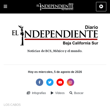
Portada
La Paz
Los Cabos
Policiaca
Deportes
Cultura
Na
Noticias de BCS, México y el mundo.
Hoy es miercoles, 5 de agosto de 2026
Infografías
Vídeos
Buscar
LOS CABOS