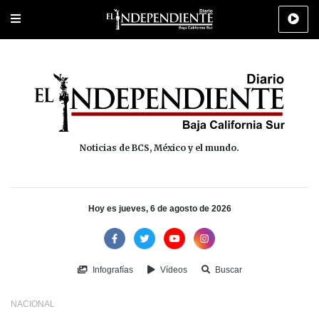
Portada
La Paz
Los Cabos
Policiaca
Deportes
Cultura
Na
Noticias de BCS, México y el mundo.
Hoy es jueves, 6 de agosto de 2026
Infografías
Vídeos
Buscar
NACIONAL