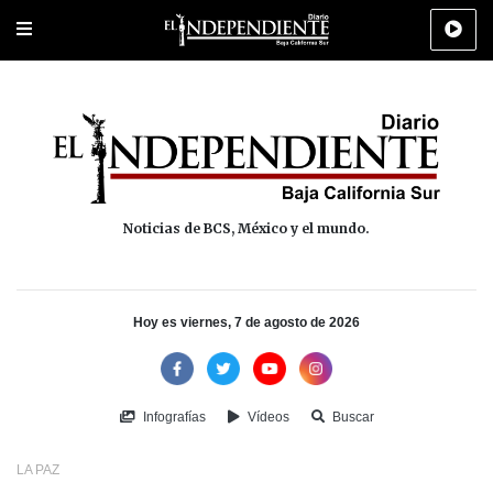
Portada
La Paz
Los Cabos
Policiaca
Deportes
Cultura
Na
Noticias de BCS, México y el mundo.
Hoy es viernes, 7 de agosto de 2026
Infografías
Vídeos
Buscar
LA PAZ