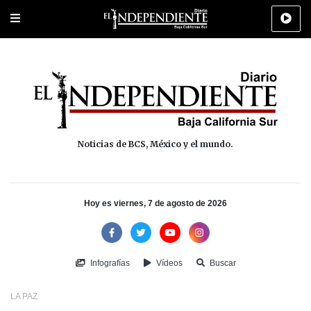
Portada
La Paz
Los Cabos
Policiaca
Deportes
Cultura
Na
Noticias de BCS, México y el mundo.
Hoy es viernes, 7 de agosto de 2026
Infografías
Vídeos
Buscar
LA PAZ