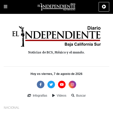
Portada
La Paz
Los Cabos
Policiaca
Deportes
Cultura
Na
Noticias de BCS, México y el mundo.
Hoy es viernes, 7 de agosto de 2026
Infografías
Vídeos
Buscar
NACIONAL