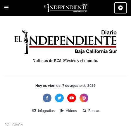
Portada
La Paz
Los Cabos
Policiaca
Deportes
Cultura
Na
Noticias de BCS, México y el mundo.
Hoy es viernes, 7 de agosto de 2026
Infografías
Vídeos
Buscar
POLICIACA