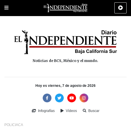
Portada
La Paz
Los Cabos
Policiaca
Deportes
Cultura
Na
Noticias de BCS, México y el mundo.
Hoy es viernes, 7 de agosto de 2026
Infografías
Vídeos
Buscar
POLICIACA