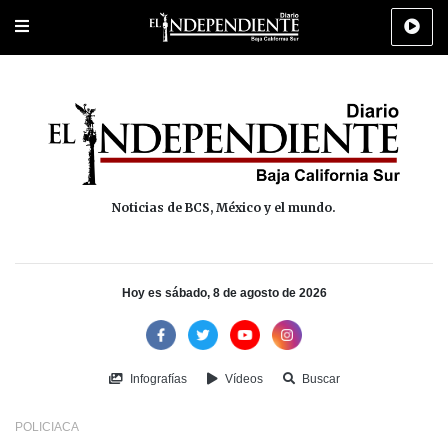
Portada
La Paz
Los Cabos
Policiaca
Deportes
Cultura
Na
Noticias de BCS, México y el mundo.
Hoy es sábado, 8 de agosto de 2026
Infografías
Vídeos
Buscar
POLICIACA