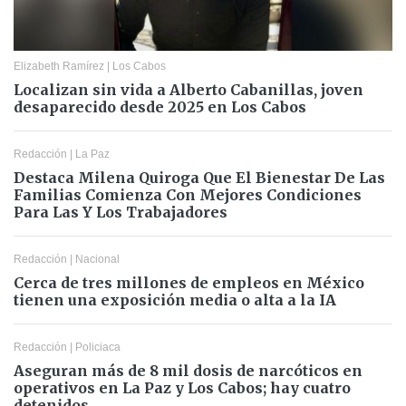
Elizabeth Ramírez
|
Los Cabos
Localizan sin vida a Alberto Cabanillas, joven
desaparecido desde 2025 en Los Cabos
Redacción
|
La Paz
Destaca Milena Quiroga Que El Bienestar De Las
Familias Comienza Con Mejores Condiciones
Para Las Y Los Trabajadores
Redacción
|
Nacional
Cerca de tres millones de empleos en México
tienen una exposición media o alta a la IA
Redacción
|
Policiaca
Aseguran más de 8 mil dosis de narcóticos en
operativos en La Paz y Los Cabos; hay cuatro
detenidos