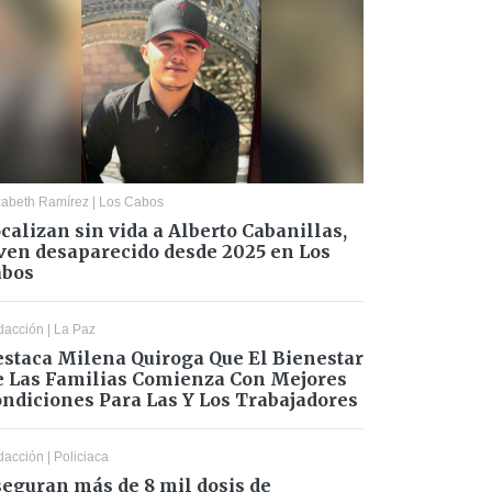
zabeth Ramírez
|
Los Cabos
calizan sin vida a Alberto Cabanillas,
ven desaparecido desde 2025 en Los
abos
dacción
|
La Paz
staca Milena Quiroga Que El Bienestar
 Las Familias Comienza Con Mejores
ndiciones Para Las Y Los Trabajadores
dacción
|
Policiaca
eguran más de 8 mil dosis de