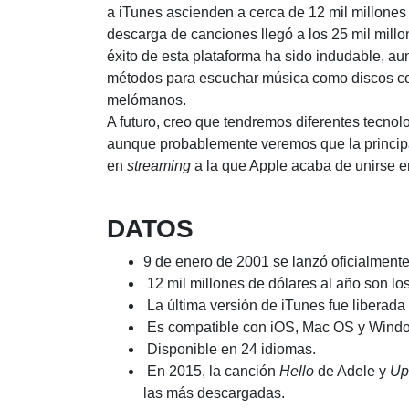
a iTunes ascienden a cerca de 12 mil millones
descarga de canciones llegó a los 25 mil mill
éxito de esta plataforma ha sido indudable, aun
métodos para escuchar música como discos com
melómanos.
A futuro, creo que tendremos diferentes tecnol
aunque probablemente veremos que la principal
en
streaming
a la que Apple acaba de unirse en
DATOS
9 de enero de 2001 se lanzó oficialmente
12 mil millones de dólares al año son lo
La última versión de iTunes fue liberada
Es compatible con iOS, Mac OS y Wind
Disponible en 24 idiomas.
En 2015, la canción
Hello
de Adele y
Up
las más descargadas.