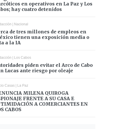
rcóticos en operativos en La Paz y Los
bos; hay cuatro detenidos
dacción
|
Nacional
rca de tres millones de empleos en
xico tienen una exposición media o
ta a la IA
dacción
|
Los Cabos
toridades piden evitar el Arco de Cabo
n Lucas ante riesgo por oleaje
cio Casas
|
La Paz
ENUNCIA MILENA QUIROGA
SPIONAJE FRENTE A SU CASA E
NTIMIDACIÓN A COMERCIANTES EN
OS CABOS