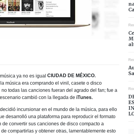
na
Ca
Re
Ce
Mé
al
Re
Au
Sa
CIUDAD DE MÉXICO.
la música era comprando el vinil, casete o disco
Ro
o todas las canciones fueran del agrado del fan; fue a
D
 escenario cambió con la llegada de
iTunes.
E
I
ecidió incursionar en el mundo de la música, para ello
L
desarrolló una plataforma para reproducir el formato
n de convertir sus canciones de disco compacto a
de compartirlas y obtener otras, lamentablemente esto