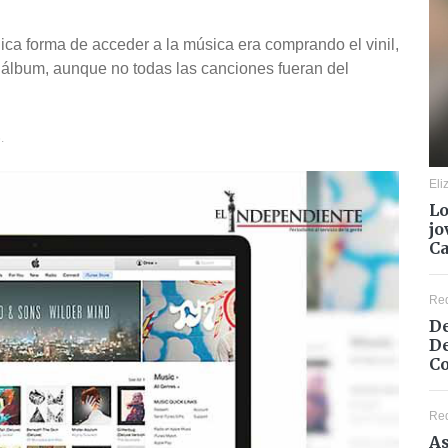
a forma de acceder a la música era comprando el vinil,
 álbum, aunque no todas las canciones fueran del
.
Eli
Lo
jo
C
Re
De
De
Co
Re
As