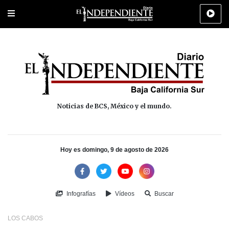
Portada
La Paz
Los Cabos
Policiaca
Deportes
Cultura
Na
Noticias de BCS, México y el mundo.
Hoy es domingo, 9 de agosto de 2026
Infografías
Vídeos
Buscar
LOS CABOS