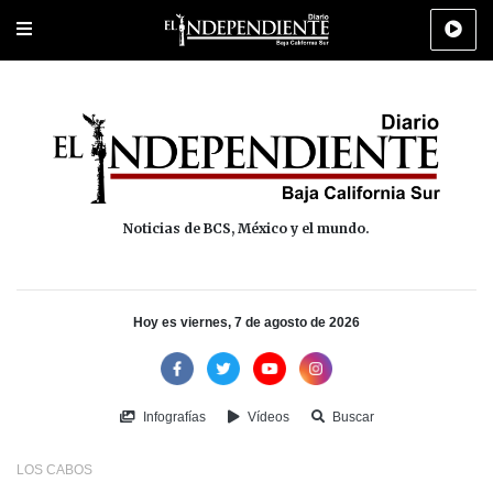
Portada
La Paz
Los Cabos
Policiaca
Deportes
Cultura
Na
Noticias de BCS, México y el mundo.
Hoy es viernes, 7 de agosto de 2026
Infografías
Vídeos
Buscar
LOS CABOS