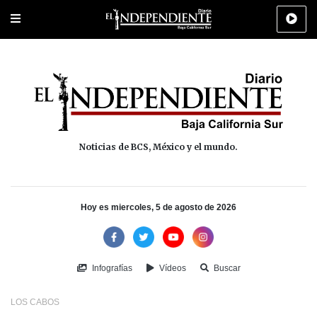
Portada
La Paz
Los Cabos
Policiaca
Deportes
Cultura
Na
Noticias de BCS, México y el mundo.
Hoy es miercoles, 5 de agosto de 2026
Infografías
Vídeos
Buscar
LOS CABOS