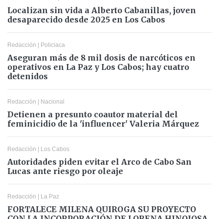
Localizan sin vida a Alberto Cabanillas, joven
desaparecido desde 2025 en Los Cabos
Redacción
|
Policiaca
Aseguran más de 8 mil dosis de narcóticos en
operativos en La Paz y Los Cabos; hay cuatro
detenidos
Redacción
|
Nacional
Detienen a presunto coautor material del
feminicidio de la 'influencer' Valeria Márquez
Redacción
|
Los Cabos
Autoridades piden evitar el Arco de Cabo San
Lucas ante riesgo por oleaje
Redacción
|
La Paz
FORTALECE MILENA QUIROGA SU PROYECTO
CON LA INCORPORACIÓN DE LORENA HINOJOSA