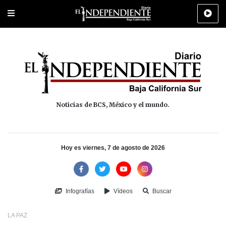
Portada
La Paz
Los Cabos
Policiaca
Deportes
Cultura
Na
Noticias de BCS, México y el mundo.
Hoy es viernes, 7 de agosto de 2026
Infografías
Vídeos
Buscar
LA PAZ