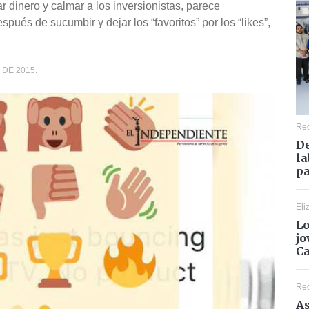
inero y calmar a los inversionistas, parece
pués de sucumbir y dejar los “favoritos” por los “likes”,
DE 2015.
Re
De
la
pa
Eli
Lo
jo
C
Re
As