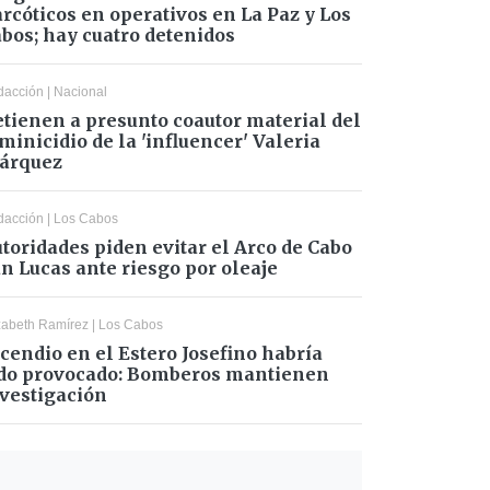
rcóticos en operativos en La Paz y Los
bos; hay cuatro detenidos
dacción
|
Nacional
tienen a presunto coautor material del
minicidio de la 'influencer' Valeria
árquez
dacción
|
Los Cabos
toridades piden evitar el Arco de Cabo
n Lucas ante riesgo por oleaje
zabeth Ramírez
|
Los Cabos
cendio en el Estero Josefino habría
do provocado: Bomberos mantienen
vestigación