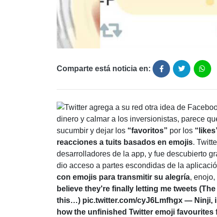
Comparte está noticia en:
dinero y calmar a los inversionistas, parece q
sucumbir y dejar los
“favoritos”
por los
“likes
reacciones a tuits basados en emojis
. Twitt
desarrolladores de la app, y fue descubierto 
dio acceso a partes escondidas de la aplicaci
con emojis para transmitir su alegría
, enojo
believe they're finally letting me tweets (The 
this…) pic.twitter.com/cyJ6Lmfhgx
— Ninji,
how the unfinished Twitter emoji favourites f