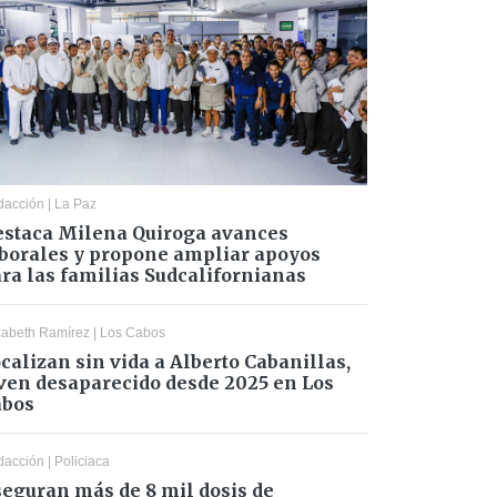
dacción
|
La Paz
staca Milena Quiroga avances
borales y propone ampliar apoyos
ra las familias Sudcalifornianas
zabeth Ramírez
|
Los Cabos
calizan sin vida a Alberto Cabanillas,
ven desaparecido desde 2025 en Los
abos
dacción
|
Policiaca
eguran más de 8 mil dosis de