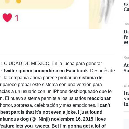
na
Ca
Re
De
fe
M
Re
CIUDAD DE MÉXICO. En la lucha para generar
Au
Sa
ue
Twitter quiere convertirse en Facebook
. Después de
”,
la compañía ahora parece probar un
sistema de
er parece probar este sistema con una versión para
Eli
gracias a un usuario con un iPhone desbloqueado que le
In
si
ón. El nuevo sistema permite a los usuarios
reaccionar
in
, horror, sorpresa, celebración y más emociones.
I can't
best part is that it's not even a joke, I just found
 infamous dog (@_Ninji) noviembre 16, 2015
I love
eature lets you tweets. Bet I'm gonna get a lot of