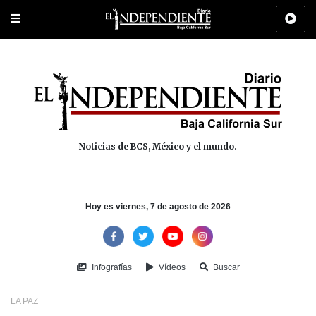
Portada
La Paz
Los Cabos
Policiaca
Deportes
Cultura
Na
Noticias de BCS, México y el mundo.
Hoy es viernes, 7 de agosto de 2026
Infografías
Vídeos
Buscar
LA PAZ