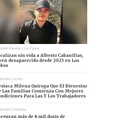
zabeth Ramírez
|
Los Cabos
calizan sin vida a Alberto Cabanillas,
ven desaparecido desde 2025 en Los
abos
dacción
|
La Paz
staca Milena Quiroga Que El Bienestar
 Las Familias Comienza Con Mejores
ndiciones Para Las Y Los Trabajadores
dacción
|
Policiaca
eguran más de 8 mil dosis de