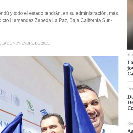
dú y todo el estado tendrán, en su administración, más
dicto Hernández Zepeda La Paz, Baja California Sur.-
, 19 DE NOVIEMBRE DE 2015.
Eli
Lo
jo
C
Re
De
De
Co
Re
As