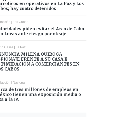
rcóticos en operativos en La Paz y Los
bos; hay cuatro detenidos
dacción
|
Los Cabos
toridades piden evitar el Arco de Cabo
n Lucas ante riesgo por oleaje
cio Casas
|
La Paz
ENUNCIA MILENA QUIROGA
SPIONAJE FRENTE A SU CASA E
NTIMIDACIÓN A COMERCIANTES EN
OS CABOS
dacción
|
Nacional
rca de tres millones de empleos en
xico tienen una exposición media o
ta a la IA