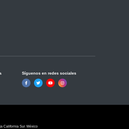
a
Síguenos en redes sociales
a California Sur. México