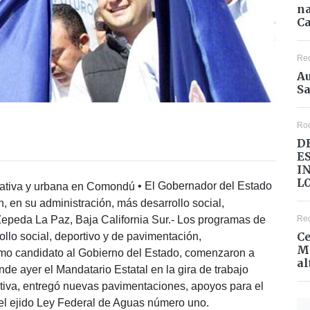
na
Ca
Re
Au
Sa
Ro
D
E
I
L
• El Gobernador del Estado
 en su administración, más desarrollo social,
Re
epeda La Paz, Baja California Sur.- Los programas de
Ce
ollo social, deportivo y de pavimentación,
Mé
o candidato al Gobierno del Estado, comenzaron a
al
nde ayer el Mandatario Estatal en la gira de trabajo
cativa, entregó nuevas pavimentaciones, apoyos para el
el ejido Ley Federal de Aguas número uno.