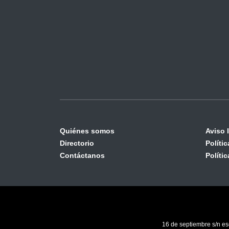
Quiénes somos
Aviso 
Directorio
Políti
Contáctanos
Políti
16 de septiembre s/n es