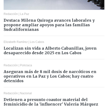
Redacción
|
La Paz
Destaca Milena Quiroga avances laborales y
propone ampliar apoyos para las familias
Sudcalifornianas
Elizabeth Ramírez
|
Los Cabos
Localizan sin vida a Alberto Cabanillas, joven
desaparecido desde 2025 en Los Cabos
Redacción
|
Policiaca
Aseguran más de 8 mil dosis de narcóticos en
operativos en La Paz y Los Cabos; hay cuatro
detenidos
Redacción
|
Nacional
Detienen a presunto coautor material del
feminicidio de la 'influencer' Valeria Márquez