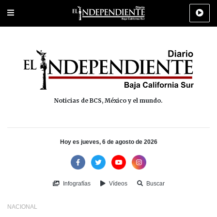
Portada
La Paz
Los Cabos
Policiaca
Deportes
Cultura
Na
Noticias de BCS, México y el mundo.
Hoy es jueves, 6 de agosto de 2026
Infografías
Vídeos
Buscar
NACIONAL