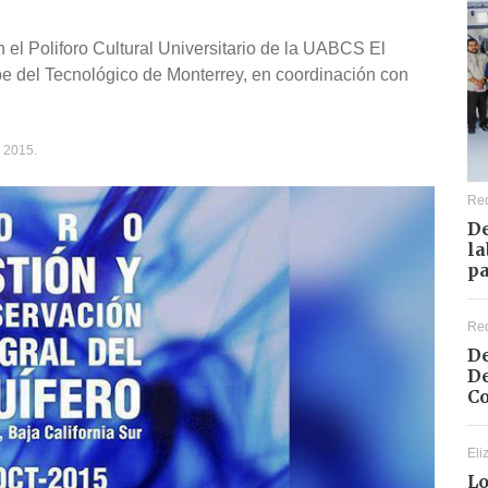
n el Poliforo Cultural Universitario de la UABCS El
be del Tecnológico de Monterrey, en coordinación con
2015.
Re
De
la
pa
Re
De
De
Co
Eli
Lo