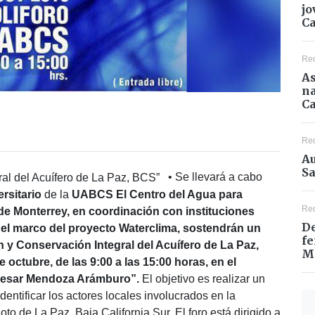
jo
C
Re
As
na
Ca
Re
Au
Sa
• Se llevará a cabo
ersitario
de la
UABCS
El Centro del Agua para
Re
 de Monterrey, en coordinación con instituciones
De
n el marco del proyecto Waterclima, sostendrán un
fe
 y Conservación Integral del Acuífero de La Paz,
M
 octubre, de las 9:00 a las 15:00 horas, en el
 Cesar Mendoza Arámburo”.
El objetivo es realizar un
dentificar los actores locales involucrados en la
loto de La Paz, Baja California Sur. El foro está dirigido a