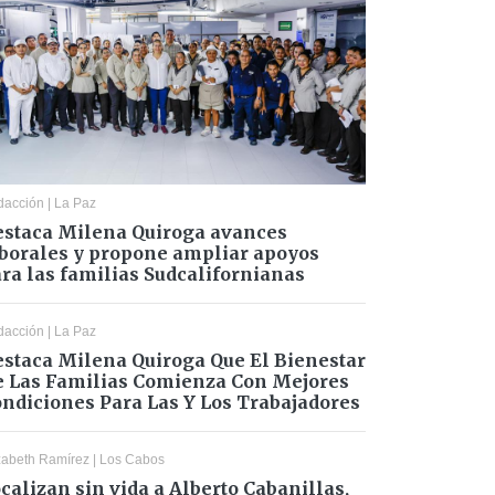
dacción
|
La Paz
staca Milena Quiroga avances
borales y propone ampliar apoyos
ra las familias Sudcalifornianas
dacción
|
La Paz
staca Milena Quiroga Que El Bienestar
 Las Familias Comienza Con Mejores
ndiciones Para Las Y Los Trabajadores
zabeth Ramírez
|
Los Cabos
calizan sin vida a Alberto Cabanillas,