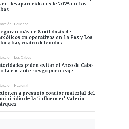
ven desaparecido desde 2025 en Los
abos
dacción
|
Policiaca
eguran más de 8 mil dosis de
rcóticos en operativos en La Paz y Los
bos; hay cuatro detenidos
dacción
|
Los Cabos
toridades piden evitar el Arco de Cabo
n Lucas ante riesgo por oleaje
dacción
|
Nacional
tienen a presunto coautor material del
minicidio de la 'influencer' Valeria
árquez