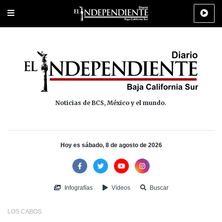
Portada
La Paz
Los Cabos
Policiaca
Deportes
Cultura
Na
Noticias de BCS, México y el mundo.
Hoy es sábado, 8 de agosto de 2026
Infografías
Vídeos
Buscar
LOS CABOS