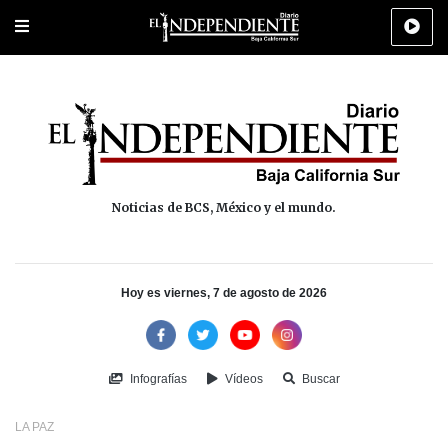
Portada
La Paz
Los Cabos
Policiaca
Deportes
Cultura
Na
Noticias de BCS, México y el mundo.
Hoy es viernes, 7 de agosto de 2026
Infografías
Vídeos
Buscar
LA PAZ