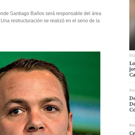
onde Santiago Baños será responsable del área
na restructuración se realizó en el seno de la
Eli
Lo
jo
C
Re
De
De
Co
Re
Ce