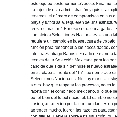
este equipo posteriormente', acotó. Finalment
trabajos de esta administración y quisiera exp
tenemos, el número de compromisos en sus dif
playa y futbol sala, requieren de una estructu
reestructuración”. Por eso se ha encargado a el
completo a Selecciones Nacionales; es una lab
requiere un cambio en la estructura de trabajo
función para responder a las necesidades', sen
interina Santiago Baños descartó de manera ta
técnica de la Selección Mexicana para los part
caso de que siga sin definirse al nuevo estra
en su etapa al frente del “Tri”, fue nombrado e
Selecciones Nacionales. No hay manera, estoy d
a otro, hay que respetar los procesos, no es la
faceta con el combinado mexicano, dijo que lle
por el bien del futbol nacional. El cambio no
ilusión, agradecido por la oportunidad; es un p
aprender mucho, fueron las razones para estar 
con
Miguel Herrera
sobre esta situación, “qui