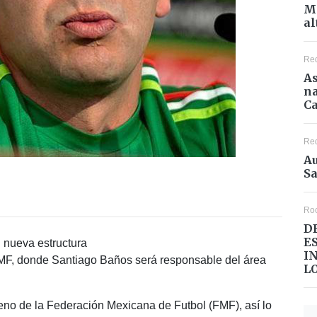
Mé
al
Re
As
na
Ca
Re
Au
Sa
Ro
D
E
I
MF, donde Santiago Baños será responsable del área
L
seno de la Federación Mexicana de Futbol (FMF), así lo