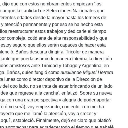
e, dijo que con estos nombramientos empiezan “los
licar que la cantidad de Selecciones Nacionales que
erentes edades desde la mayor hasta los torneos de
ra y atención permanente y por eso se ha hecho esta
los reestructurar estos trabajos y dedicarle el tiempo
or compleja, cotidiana de alta responsabilidad y que
, estoy seguro que ellos serán capaces de hacer esta
tenció. Baños descarta dirigir al Tricolor de manera
jante que pueda asumir de manera interina la dirección
idos amistosos ante Trinidad y Tobago y Argentina, en
tega. Baños, quien fungió como
auxiliar de Miguel Herrera
ste lunes como director deportivo de la Dirección de
el otro lado, no se trata de estar brincando de un lado
 idea que regrese a la cancha', enfatizó. Sobre su nueva
ga con una gran perspectiva y alegría de poder aportar
 sé (cómo será), voy empezando, contento, con mucha
royecto que me llamó la atención, voy a crecer y
aquí', estableció. Finalmente, dejó en claro que platicó
ero aprovechar para agradecer todo el tiempo que trabajé