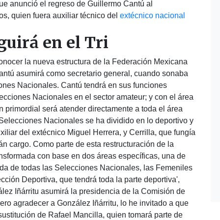
que anunció el regreso de Guillermo Cantú al
, quien fuera auxiliar técnico del
extécnico nacional
guirá en el Tri
conocer la nueva estructura de la Federación Mexicana
 Cantú asumirá como secretario general, cuando sonaba
iones Nacionales. Cantú tendrá en sus funciones
lecciones Nacionales en el sector amateur; y con el área
 primordial será atender directamente a toda el área
 Selecciones Nacionales se ha dividido en lo deportivo y
iliar del extécnico Miguel Herrera, y Cerrilla, que fungía
án cargo. Como parte de esta restructuración de la
ansformada con base en dos áreas específicas, una de
da de todas las Selecciones Nacionales, las Femeniles
ción Deportiva, que tendrá toda la parte deportiva',
ález Iñárritu asumirá la presidencia de la Comisión de
iero agradecer a González Iñárritu, lo he invitado a que
sustitución de Rafael Mancilla, quien tomará parte de