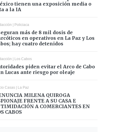
xico tienen una exposición media o
ta a la IA
dacción
|
Policiaca
eguran más de 8 mil dosis de
rcóticos en operativos en La Paz y Los
bos; hay cuatro detenidos
dacción
|
Los Cabos
toridades piden evitar el Arco de Cabo
n Lucas ante riesgo por oleaje
cio Casas
|
La Paz
ENUNCIA MILENA QUIROGA
SPIONAJE FRENTE A SU CASA E
NTIMIDACIÓN A COMERCIANTES EN
OS CABOS