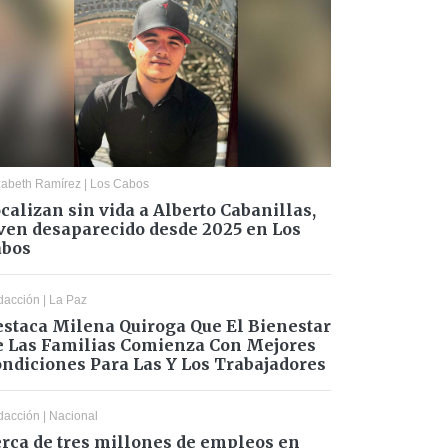
zabeth Ramírez
|
Los Cabos
calizan sin vida a Alberto Cabanillas,
ven desaparecido desde 2025 en Los
abos
dacción
|
La Paz
staca Milena Quiroga Que El Bienestar
 Las Familias Comienza Con Mejores
ndiciones Para Las Y Los Trabajadores
dacción
|
Nacional
rca de tres millones de empleos en