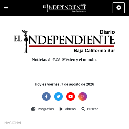
Portada
La Paz
Los Cabos
Policiaca
Deportes
Cultura
Na
Noticias de BCS, México y el mundo.
Hoy es viernes, 7 de agosto de 2026
Infografías
Vídeos
Buscar
NACIONAL