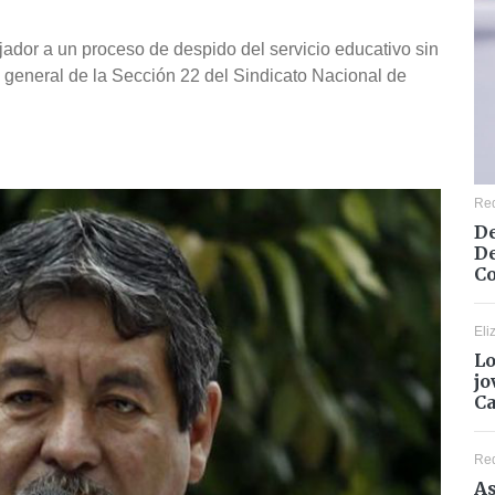
jador a un proceso de despido del servicio educativo sin
o general de la Sección 22 del Sindicato Nacional de
Re
De
De
Co
Eli
Lo
jo
C
Re
As