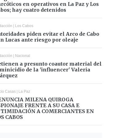
rcóticos en operativos en La Paz y Los
bos; hay cuatro detenidos
dacción
|
Los Cabos
toridades piden evitar el Arco de Cabo
n Lucas ante riesgo por oleaje
dacción
|
Nacional
tienen a presunto coautor material del
minicidio de la 'influencer' Valeria
árquez
cio Casas
|
La Paz
ENUNCIA MILENA QUIROGA
SPIONAJE FRENTE A SU CASA E
NTIMIDACIÓN A COMERCIANTES EN
OS CABOS