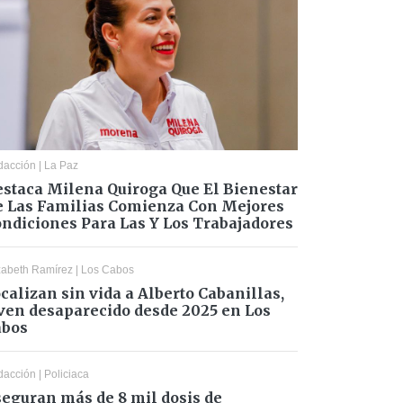
dacción
|
La Paz
staca Milena Quiroga Que El Bienestar
 Las Familias Comienza Con Mejores
ndiciones Para Las Y Los Trabajadores
zabeth Ramírez
|
Los Cabos
calizan sin vida a Alberto Cabanillas,
ven desaparecido desde 2025 en Los
abos
dacción
|
Policiaca
eguran más de 8 mil dosis de