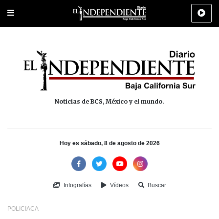
Portada
La Paz
Los Cabos
Policiaca
Deportes
Cultura
Na
Noticias de BCS, México y el mundo.
Hoy es sábado, 8 de agosto de 2026
Infografías
Vídeos
Buscar
POLICIACA